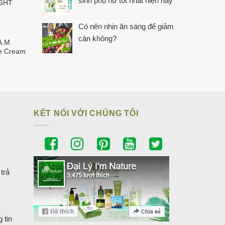
sinh phụ nữ tốt nhất hiện nay
IGHT
Có nên nhịn ăn sáng để giảm
cân không?
A.M
ye Cream
KẾT NỐI VỚI CHÚNG TÔI
trả
 tin