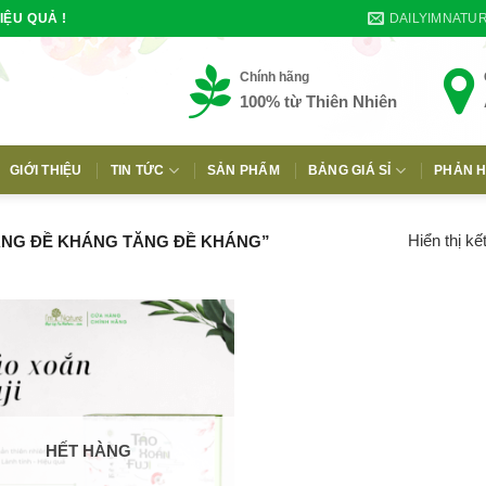
DAILYIMNATU
IỆU QUẢ !
Chính hãng
100% từ Thiên Nhiên
GIỚI THIỆU
TIN TỨC
SẢN PHẨM
BẢNG GIÁ SỈ
PHẢN H
E
Hiển thị kế
ĂNG ĐỀ KHÁNG TĂNG ĐỀ KHÁNG”
HẾT HÀNG