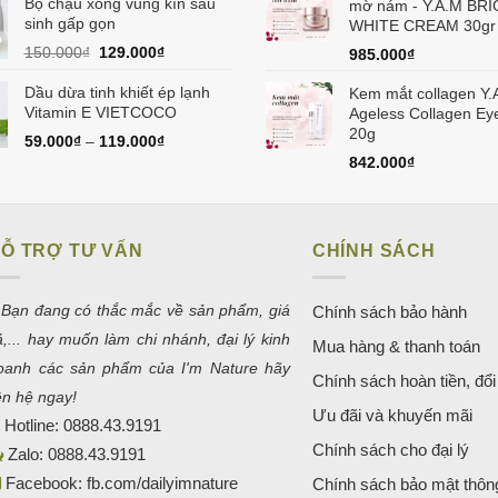
Bộ chậu xông vùng kín sau
là:
tại
mờ nám - Y.A.M BR
sinh gấp gọn
580.000₫.
là:
WHITE CREAM 30gr
550.000₫.
Giá
Giá
150.000
₫
129.000
₫
985.000
₫
gốc
hiện
là:
tại
Dầu dừa tinh khiết ép lạnh
Kem mắt collagen Y.
150.000₫.
là:
Vitamin E VIETCOCO
Ageless Collagen E
129.000₫.
20g
59.000
₫
–
119.000
₫
842.000
₫
Ỗ TRỢ TƯ VẤN
CHÍNH SÁCH
 Bạn đang có thắc mắc về sản phẩm, giá
Chính sách bảo hành
ả,... hay muốn làm chi nhánh, đại lý kinh
Mua hàng & thanh toán
oanh các sản phẩm của I'm Nature hãy
Chính sách hoàn tiền, đổi 
iên hệ ngay!
Ưu đãi và khuyến mãi
Hotline:
0888.43.9191
Chính sách cho đại lý
Zalo:
0888.43.9191
Facebook:
fb.com/dailyimnature
Chính sách bảo mật thông