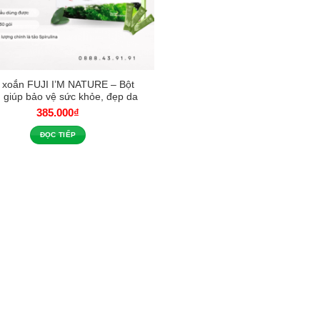
 xoắn FUJI I’M NATURE – Bột
 giúp bảo vệ sức khỏe, đẹp da
385.000
₫
ĐỌC TIẾP