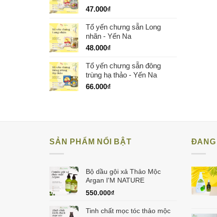
47.000
₫
Tổ yến chưng sẵn Long
nhãn - Yến Na
48.000
₫
Tổ yến chưng sẵn đông
trùng hạ thảo - Yến Na
66.000
₫
SẢN PHẨM NỔI BẬT
ĐANG 
Bộ dầu gội xả Thảo Mộc
Argan I'M NATURE
550.000
₫
Tinh chất mọc tóc thảo mộc