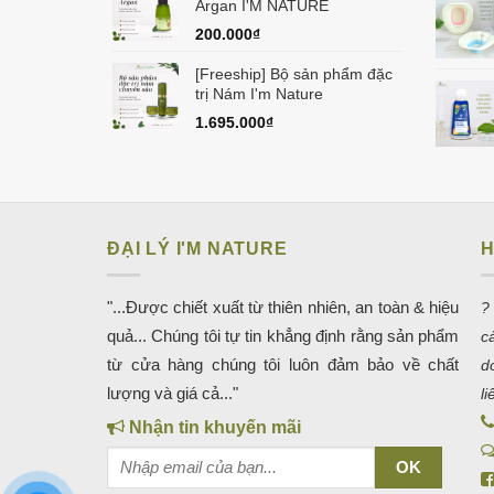
Argan I'M NATURE
200.000
₫
[Freeship] Bộ sản phẩm đặc
trị Nám I'm Nature
1.695.000
₫
ĐẠI LÝ I'M NATURE
H
"...Được chiết xuất từ thiên nhiên, an toàn & hiệu
?
quả... Chúng tôi tự tin khẳng định rằng sản phẩm
c
từ cửa hàng chúng tôi luôn đảm bảo về chất
d
lượng và giá cả..."
l
Nhận tin khuyến mãi