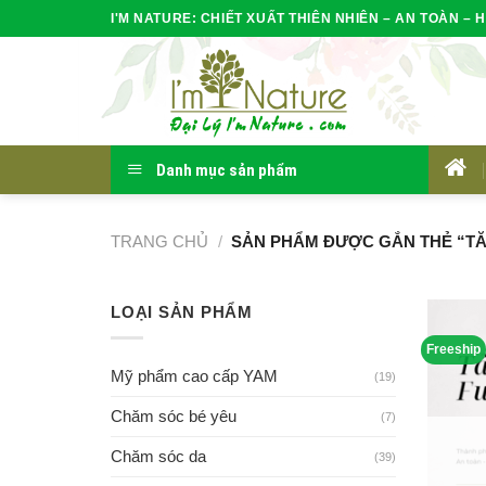
Skip
I'M NATURE: CHIẾT XUẤT THIÊN NHIÊN – AN TOÀN – H
to
content
Danh mục sản phẩm
HOM
TRANG CHỦ
/
SẢN PHẨM ĐƯỢC GẮN THẺ “T
LOẠI SẢN PHẨM
Freeship
Mỹ phẩm cao cấp YAM
(19)
Chăm sóc bé yêu
(7)
Chăm sóc da
(39)