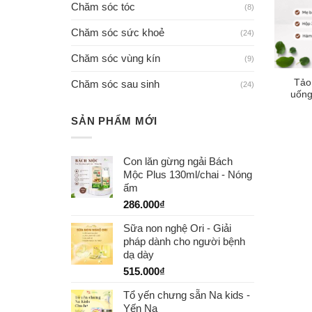
Chăm sóc tóc
(8)
Chăm sóc sức khoẻ
(24)
Chăm sóc vùng kín
(9)
Tảo
Chăm sóc sau sinh
(24)
uống
SẢN PHẨM MỚI
Con lăn gừng ngải Bách
Mộc Plus 130ml/chai - Nóng
ấm
286.000
₫
Sữa non nghệ Ori - Giải
pháp dành cho người bệnh
dạ dày
515.000
₫
Tổ yến chưng sẵn Na kids -
Yến Na