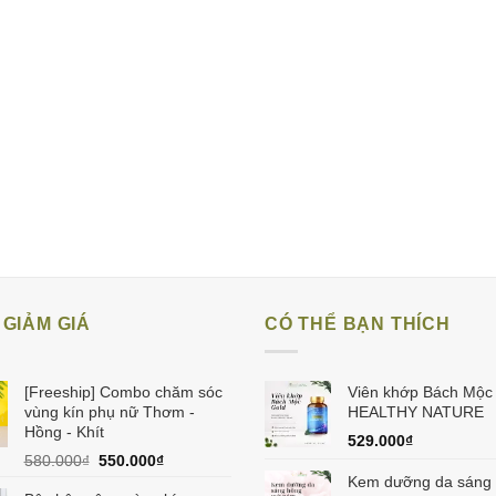
GIẢM GIÁ
CÓ THỂ BẠN THÍCH
[Freeship] Combo chăm sóc
Viên khớp Bách Mộc
vùng kín phụ nữ Thơm -
HEALTHY NATURE
Hồng - Khít
529.000
₫
Giá
Giá
580.000
₫
550.000
₫
gốc
hiện
Kem dưỡng da sáng