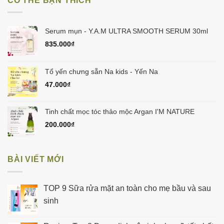
CÓ THỂ BẠN THÍCH
945.000₫.
là:
900.000₫.
Serum mụn - Y.A.M ULTRA SMOOTH SERUM 30ml
835.000
₫
Tổ yến chưng sẵn Na kids - Yến Na
47.000
₫
Tinh chất mọc tóc thảo mộc Argan I'M NATURE
200.000
₫
BÀI VIẾT MỚI
TOP 9 Sữa rửa mặt an toàn cho mẹ bầu và sau
sinh