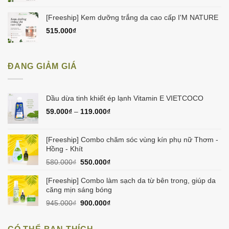
[Freeship] Kem dưỡng trắng da cao cấp I'M NATURE
515.000
₫
ĐANG GIẢM GIÁ
Dầu dừa tinh khiết ép lạnh Vitamin E VIETCOCO
59.000
₫
–
119.000
₫
[Freeship] Combo chăm sóc vùng kín phụ nữ Thơm -
Hồng - Khít
Giá
Giá
580.000
₫
550.000
₫
gốc
hiện
là:
tại
[Freeship] Combo làm sạch da từ bên trong, giúp da
580.000₫.
là:
căng mịn sáng bóng
550.000₫.
Giá
Giá
945.000
₫
900.000
₫
gốc
hiện
là:
tại