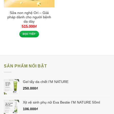
Sữa non nghệ Ori – Giải
pháp dành cho người bệnh
dạ dày
515.000
₫
ĐỌC TIẾP
SẢN PHẨM NỔI BẬT
Gel tẩy da chết I'M NATURE
250.000
₫
Xịt vệ sinh phụ nữ Eva Bestie I'M NATURE 50ml
106.000
₫