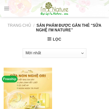
Skip
to
content
TRANG CHỦ
/
SẢN PHẨM ĐƯỢC GẮN THẺ “SỮA
NGHỆ I'M NATURE”
LỌC
Freeship