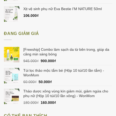
Xịt vệ sinh phụ nữ Eva Bestie I'M NATURE 50ml
106.000
₫
ĐANG GIẢM GIÁ
[Freeship] Combo làm sạch da từ bên trong, giúp da
căng mịn sáng bóng
Giá
Giá
945.000
₫
900.000
₫
gốc
hiện
là:
tại
Túi lọc thảo mộc tắm bé (Hộp 10 túi/10 lần tắm) -
945.000₫.
là:
WonMom
900.000₫.
Giá
Giá
60.000
₫
50.000
₫
gốc
hiện
là:
tại
Thảo dược xông vùng kín giảm mùi, giảm ngứa cho
60.000₫.
là:
phụ nữ (Hộp 10 túi/10 lần xông) - WonMom
50.000₫.
Giá
Giá
180.000
₫
160.000
₫
gốc
hiện
là:
tại
CÓ THỂ BẠN THÍCH