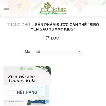
Skip
to
content
TRANG CHỦ
/
SẢN PHẨM ĐƯỢC GẮN THẺ “SIRO
YẾN SÀO YUMMY KIDS”
LỌC
HẾT HÀNG