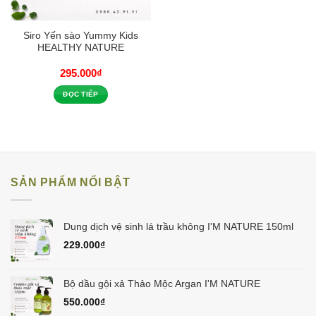
Siro Yến sào Yummy Kids
HEALTHY NATURE
295.000
₫
ĐỌC TIẾP
SẢN PHẨM NỔI BẬT
Dung dịch vệ sinh lá trầu không I'M NATURE 150ml
229.000
₫
Bộ dầu gội xả Thảo Mộc Argan I'M NATURE
550.000
₫