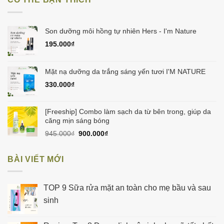
180.000₫.
là:
160.000₫.
Son dưỡng môi hồng tự nhiên Hers - I'm Nature
195.000
₫
Mặt nạ dưỡng da trắng sáng yến tươi I'M NATURE
330.000
₫
[Freeship] Combo làm sạch da từ bên trong, giúp da
căng mịn sáng bóng
Giá
Giá
945.000
₫
900.000
₫
gốc
hiện
là:
tại
BÀI VIẾT MỚI
945.000₫.
là:
900.000₫.
TOP 9 Sữa rửa mặt an toàn cho mẹ bầu và sau
sinh