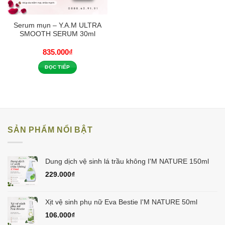
Serum mụn – Y.A.M ULTRA
SMOOTH SERUM 30ml
835.000
₫
ĐỌC TIẾP
SẢN PHẨM NỔI BẬT
Dung dịch vệ sinh lá trầu không I'M NATURE 150ml
229.000
₫
Xịt vệ sinh phụ nữ Eva Bestie I'M NATURE 50ml
106.000
₫