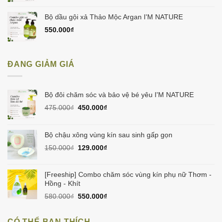
Bộ dầu gội xả Thảo Mộc Argan I'M NATURE
550.000
₫
ĐANG GIẢM GIÁ
Bộ đôi chăm sóc và bảo vệ bé yêu I'M NATURE
Giá
Giá
475.000
₫
450.000
₫
gốc
hiện
là:
tại
475.000₫.
là:
Bộ chậu xông vùng kín sau sinh gấp gọn
450.000₫.
Giá
Giá
150.000
₫
129.000
₫
gốc
hiện
là:
tại
150.000₫.
là:
[Freeship] Combo chăm sóc vùng kín phụ nữ Thơm -
129.000₫.
Hồng - Khít
Giá
Giá
580.000
₫
550.000
₫
gốc
hiện
là:
tại
CÓ THỂ BẠN THÍCH