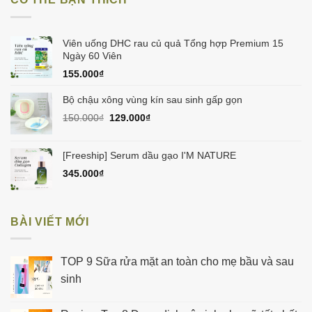
580.000₫.
là:
550.000₫.
Viên uống DHC rau củ quả Tổng hợp Premium 15
Ngày 60 Viên
155.000
₫
Bộ chậu xông vùng kín sau sinh gấp gọn
Giá
Giá
150.000
₫
129.000
₫
gốc
hiện
là:
tại
150.000₫.
là:
[Freeship] Serum dầu gạo I'M NATURE
129.000₫.
345.000
₫
BÀI VIẾT MỚI
TOP 9 Sữa rửa mặt an toàn cho mẹ bầu và sau
sinh