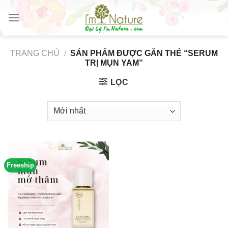
Skip
to
content
TRANG CHỦ
/
SẢN PHẨM ĐƯỢC GẮN THẺ “SERUM
TRỊ MỤN YAM”
LỌC
Freeship