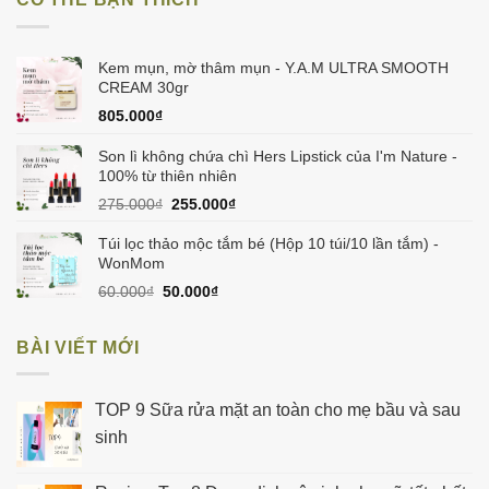
60.000₫.
là:
50.000₫.
Kem mụn, mờ thâm mụn - Y.A.M ULTRA SMOOTH
CREAM 30gr
805.000
₫
Son lì không chứa chì Hers Lipstick của I'm Nature -
100% từ thiên nhiên
Giá
Giá
275.000
₫
255.000
₫
gốc
hiện
là:
tại
Túi lọc thảo mộc tắm bé (Hộp 10 túi/10 lần tắm) -
275.000₫.
là:
WonMom
255.000₫.
Giá
Giá
60.000
₫
50.000
₫
gốc
hiện
là:
tại
BÀI VIẾT MỚI
60.000₫.
là:
50.000₫.
TOP 9 Sữa rửa mặt an toàn cho mẹ bầu và sau
sinh