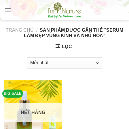
Skip
to
content
TRANG CHỦ
/
SẢN PHẨM ĐƯỢC GẮN THẺ “SERUM
LÀM ĐẸP VÙNG KÍNH VÀ NHŨ HOA”
LỌC
BIG SALE
HẾT HÀNG