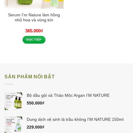
Serum I’m Nature làm hồng
nhũ hoa và vùng kín
365.000
₫
ĐỌC TIẾP
SẢN PHẨM NỔI BẬT
Bộ dầu gội xả Thảo Mộc Argan I'M NATURE
550.000
₫
Dung dịch vệ sinh lá trầu không I'M NATURE 150ml
229.000
₫