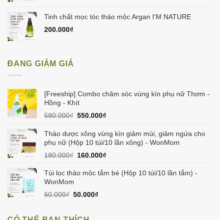
Tinh chất mọc tóc thảo mộc Argan I'M NATURE
200.000
₫
ĐANG GIẢM GIÁ
[Freeship] Combo chăm sóc vùng kín phụ nữ Thơm -
Hồng - Khít
Giá
Giá
580.000
₫
550.000
₫
gốc
hiện
là:
tại
Thảo dược xông vùng kín giảm mùi, giảm ngứa cho
580.000₫.
là:
phụ nữ (Hộp 10 túi/10 lần xông) - WonMom
550.000₫.
Giá
Giá
180.000
₫
160.000
₫
gốc
hiện
là:
tại
Túi lọc thảo mộc tắm bé (Hộp 10 túi/10 lần tắm) -
180.000₫.
là:
WonMom
160.000₫.
Giá
Giá
60.000
₫
50.000
₫
gốc
hiện
là:
tại
CÓ THỂ BẠN THÍCH