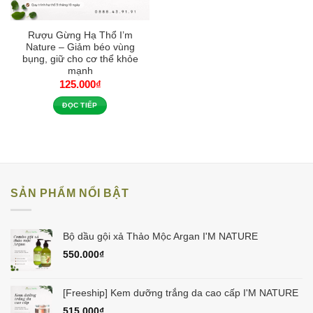
Rượu Gừng Hạ Thổ I’m
Nature – Giảm béo vùng
bụng, giữ cho cơ thể khỏe
mạnh
125.000
₫
ĐỌC TIẾP
SẢN PHẨM NỔI BẬT
Bộ dầu gội xả Thảo Mộc Argan I'M NATURE
550.000
₫
[Freeship] Kem dưỡng trắng da cao cấp I'M NATURE
515.000
₫