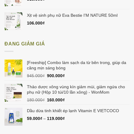
Xịt vệ sinh phụ nữ Eva Bestie I'M NATURE 50ml
106.000
₫
ĐANG GIẢM GIÁ
[Freeship] Combo làm sạch da từ bên trong, giúp da
căng mịn sáng bóng
Giá
Giá
945.000
₫
900.000
₫
gốc
hiện
là:
tại
Thảo dược xông vùng kín giảm mùi, giảm ngứa cho
945.000₫.
là:
phụ nữ (Hộp 10 túi/10 lần xông) - WonMom
900.000₫.
Giá
Giá
180.000
₫
160.000
₫
gốc
hiện
là:
tại
Dầu dừa tinh khiết ép lạnh Vitamin E VIETCOCO
180.000₫.
là:
59.000
₫
–
119.000
₫
160.000₫.