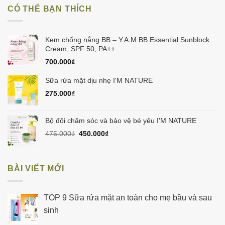
CÓ THỂ BẠN THÍCH
Kem chống nắng BB – Y.A.M BB Essential Sunblock
Cream, SPF 50, PA++
700.000
₫
Sữa rửa mặt dịu nhẹ I'M NATURE
275.000
₫
Bộ đôi chăm sóc và bảo vệ bé yêu I'M NATURE
Giá
Giá
475.000
₫
450.000
₫
gốc
hiện
là:
tại
475.000₫.
là:
BÀI VIẾT MỚI
450.000₫.
TOP 9 Sữa rửa mặt an toàn cho mẹ bầu và sau
sinh