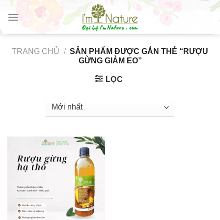
Skip
to
content
TRANG CHỦ
/
SẢN PHẨM ĐƯỢC GẮN THẺ “RƯỢU
GỪNG GIẢM EO”
LỌC