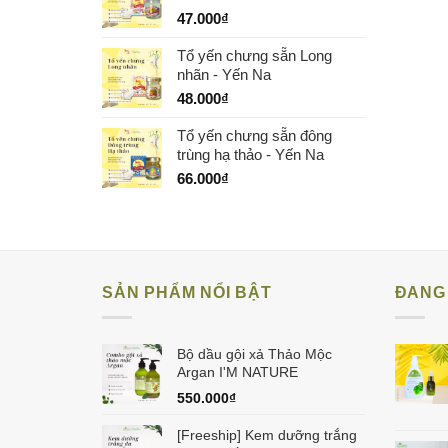
47.000
₫
Tổ yến chưng sẵn Long
nhãn - Yến Na
48.000
₫
Tổ yến chưng sẵn đông
trùng hạ thảo - Yến Na
66.000
₫
SẢN PHẨM NỔI BẬT
ĐANG 
Bộ dầu gội xả Thảo Mộc
Argan I'M NATURE
550.000
₫
[Freeship] Kem dưỡng trắng