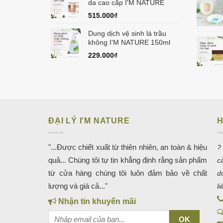
da cao cấp I'M NATURE
515.000
₫
Dung dịch vệ sinh lá trầu
không I'M NATURE 150ml
229.000
₫
ĐẠI LÝ I'M NATURE
H
"...Được chiết xuất từ thiên nhiên, an toàn & hiệu
?
quả... Chúng tôi tự tin khẳng định rằng sản phẩm
c
từ cửa hàng chúng tôi luôn đảm bảo về chất
d
lượng và giá cả..."
l
Nhận tin khuyến mãi