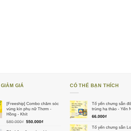
GIẢM GIÁ
CÓ THỂ BẠN THÍCH
[Freeship] Combo chăm sóc
Tổ yến chưng sẵn đ
vùng kín phụ nữ Thơm -
trùng hạ thảo - Yến 
Hồng - Khít
66.000
₫
Giá
Giá
580.000
₫
550.000
₫
gốc
hiện
Tổ yến chưng sẵn L