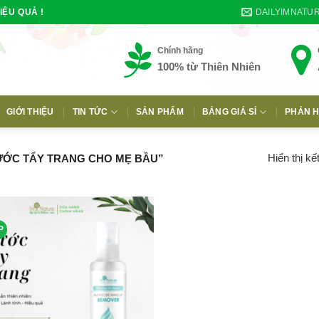
DAILYIMNATU
IỆU QUẢ !
Chính hãng
100% từ Thiên Nhiên
GIỚI THIỆU
TIN TỨC
SẢN PHẨM
BẢNG GIÁ SỈ
PHẢN H
E
Hiển thị kế
ƯỚC TẨY TRANG CHO MẸ BẦU”
P