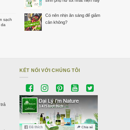
sinh phụ nữ tốt nhất hiện nay
Có nên nhịn ăn sáng để giảm
m sạch
cân không?
 da
iá
iện
ại
à:
00.000₫.
KẾT NỐI VỚI CHÚNG TÔI
trả