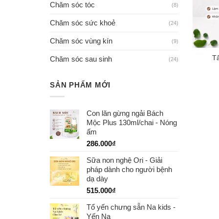
Chăm sóc tóc
(8)
Chăm sóc sức khoẻ
(24)
Chăm sóc vùng kín
(9)
Tẩ
Chăm sóc sau sinh
(24)
SẢN PHẨM MỚI
Con lăn gừng ngải Bách
Mộc Plus 130ml/chai - Nóng
ấm
286.000
₫
Sữa non nghệ Ori - Giải
pháp dành cho người bệnh
dạ dày
515.000
₫
Tổ yến chưng sẵn Na kids -
Yến Na