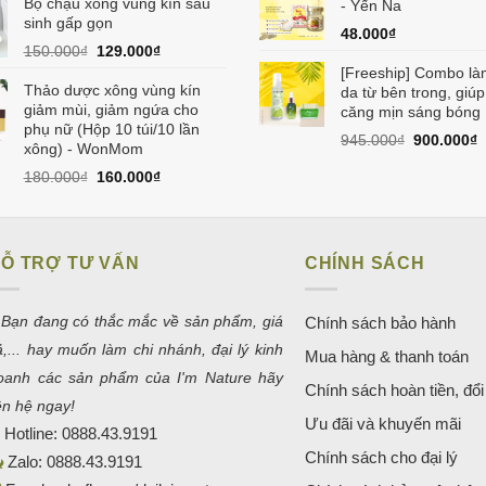
Bộ chậu xông vùng kín sau
là:
tại
- Yến Na
sinh gấp gọn
580.000₫.
là:
48.000
₫
550.000₫.
Giá
Giá
150.000
₫
129.000
₫
gốc
hiện
[Freeship] Combo là
là:
tại
Thảo dược xông vùng kín
da từ bên trong, giúp
150.000₫.
là:
giảm mùi, giảm ngứa cho
căng mịn sáng bóng
129.000₫.
phụ nữ (Hộp 10 túi/10 lần
Giá
G
945.000
₫
900.000
₫
xông) - WonMom
gốc
h
Giá
Giá
180.000
₫
160.000
₫
là:
t
gốc
hiện
945.000₫.
l
là:
tại
9
180.000₫.
là:
160.000₫.
Ỗ TRỢ TƯ VẤN
CHÍNH SÁCH
 Bạn đang có thắc mắc về sản phẩm, giá
Chính sách bảo hành
ả,... hay muốn làm chi nhánh, đại lý kinh
Mua hàng & thanh toán
oanh các sản phẩm của I'm Nature hãy
Chính sách hoàn tiền, đổi 
iên hệ ngay!
Ưu đãi và khuyến mãi
Hotline:
0888.43.9191
Chính sách cho đại lý
Zalo:
0888.43.9191