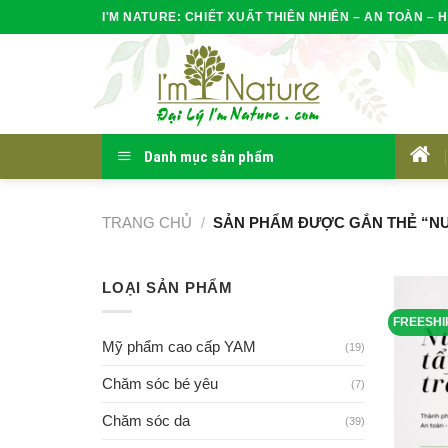
Skip
I'M NATURE: CHIẾT XUẤT THIÊN NHIÊN – AN TOÀN – H
to
content
Danh mục sản phẩm
HOM
TRANG CHỦ
/
SẢN PHẨM ĐƯỢC GẮN THẺ “N
LOẠI SẢN PHẨM
FREESHI
Mỹ phẩm cao cấp YAM
(19)
Chăm sóc bé yêu
(7)
Chăm sóc da
(39)