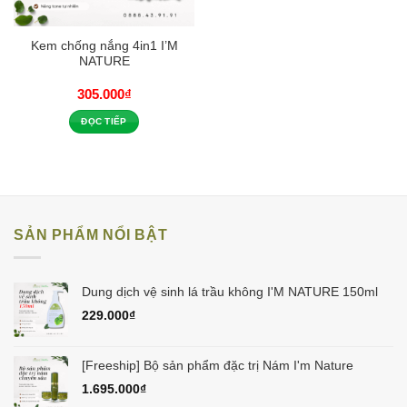
Kem chống nắng 4in1 I’M
NATURE
305.000
₫
ĐỌC TIẾP
SẢN PHẨM NỔI BẬT
Dung dịch vệ sinh lá trầu không I'M NATURE 150ml
229.000
₫
[Freeship] Bộ sản phẩm đặc trị Nám I'm Nature
1.695.000
₫