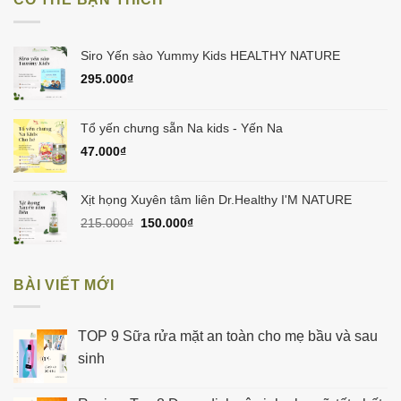
450.000₫.
Siro Yến sào Yummy Kids HEALTHY NATURE
295.000
₫
Tổ yến chưng sẵn Na kids - Yến Na
47.000
₫
Xịt họng Xuyên tâm liên Dr.Healthy I'M NATURE
Giá
Giá
215.000
₫
150.000
₫
gốc
hiện
là:
tại
215.000₫.
là:
BÀI VIẾT MỚI
150.000₫.
TOP 9 Sữa rửa mặt an toàn cho mẹ bầu và sau
sinh