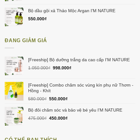
Bộ dầu gội xả Thảo Mộc Argan I'M NATURE
550.000
₫
ĐANG GIẢM GIÁ
[Freeship] Bộ dưỡng trắng da cao cấp I'M NATURE
Giá
Giá
1.050.000
₫
998.000
₫
gốc
hiện
là:
tại
1.050.000₫.
là:
[Freeship] Combo chăm sóc vùng kín phụ nữ Thơm -
998.000₫.
Hồng - Khít
Giá
Giá
580.000
₫
550.000
₫
gốc
hiện
là:
tại
Bộ đôi chăm sóc và bảo vệ bé yêu I'M NATURE
580.000₫.
là:
Giá
Giá
475.000
₫
450.000
₫
550.000₫.
gốc
hiện
là:
tại
475.000₫.
là:
CÓ THỂ BẠN THÍCH