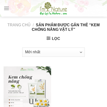
Skip
to
content
TRANG CHỦ
/
SẢN PHẨM ĐƯỢC GẮN THẺ “KEM
CHỐNG NẮNG VẬT LÝ”
LỌC