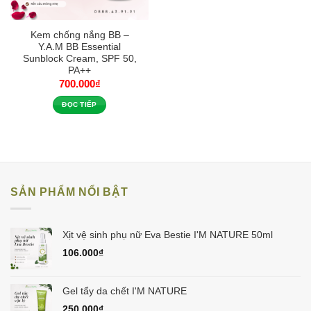
Kem chống nắng BB –
Y.A.M BB Essential
Sunblock Cream, SPF 50,
PA++
700.000
₫
ĐỌC TIẾP
SẢN PHẨM NỔI BẬT
Xịt vệ sinh phụ nữ Eva Bestie I'M NATURE 50ml
106.000
₫
Gel tẩy da chết I'M NATURE
250.000
₫