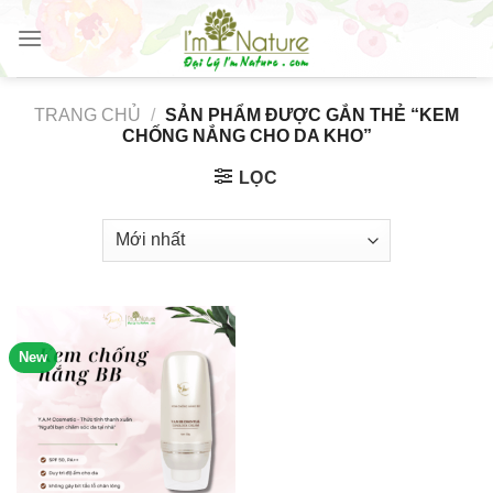
Skip
to
content
TRANG CHỦ
/
SẢN PHẨM ĐƯỢC GẮN THẺ “KEM
CHỐNG NẮNG CHO DA KHO”
LỌC
New