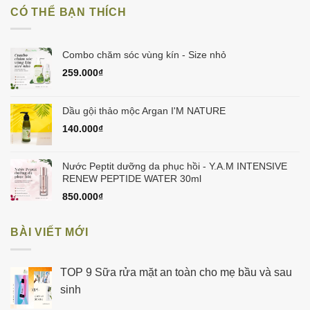
215.000₫.
là:
CÓ THỂ BẠN THÍCH
150.000₫.
Combo chăm sóc vùng kín - Size nhỏ
259.000
₫
Dầu gội thảo mộc Argan I'M NATURE
140.000
₫
Nước Peptit dưỡng da phục hồi - Y.A.M INTENSIVE
RENEW PEPTIDE WATER 30ml
850.000
₫
BÀI VIẾT MỚI
TOP 9 Sữa rửa mặt an toàn cho mẹ bầu và sau
sinh