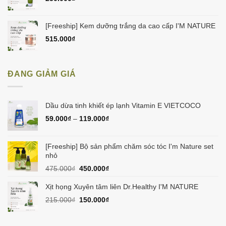
[Freeship] Kem dưỡng trắng da cao cấp I'M NATURE
515.000
₫
ĐANG GIẢM GIÁ
Dầu dừa tinh khiết ép lạnh Vitamin E VIETCOCO
59.000
₫
–
119.000
₫
[Freeship] Bộ sản phẩm chăm sóc tóc I'm Nature set
nhỏ
Giá
Giá
475.000
₫
450.000
₫
gốc
hiện
là:
tại
Xịt họng Xuyên tâm liên Dr.Healthy I'M NATURE
475.000₫.
là:
Giá
Giá
215.000
₫
150.000
₫
450.000₫.
gốc
hiện
là:
tại