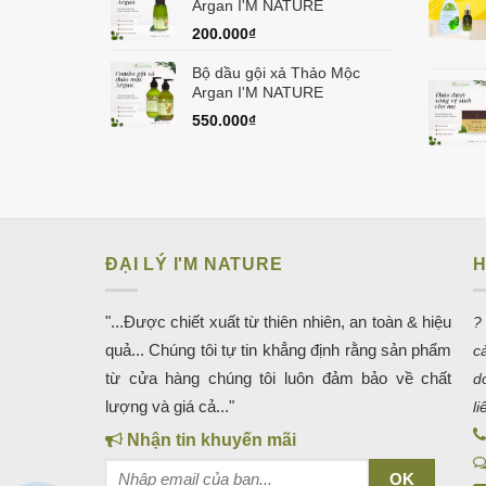
Argan I'M NATURE
200.000
₫
Bộ dầu gội xả Thảo Mộc
Argan I'M NATURE
550.000
₫
ĐẠI LÝ I'M NATURE
H
"...Được chiết xuất từ thiên nhiên, an toàn & hiệu
?
quả... Chúng tôi tự tin khẳng định rằng sản phẩm
c
từ cửa hàng chúng tôi luôn đảm bảo về chất
d
lượng và giá cả..."
l
Nhận tin khuyến mãi