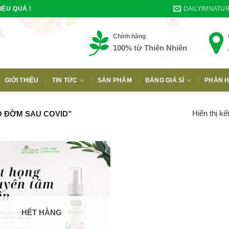
DAILYIMNATU
IỆU QUẢ !
Chính hãng
100% từ Thiên Nhiên
GIỚI THIỆU
TIN TỨC
SẢN PHẨM
BẢNG GIÁ SỈ
PHẢN H
E
Hiển thị kế
 ĐỜM SAU COVID”
HẾT HÀNG