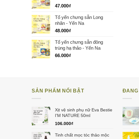
47.000
₫
Tổ yến chưng sẵn Long
nhãn - Yến Na
48.000
₫
Tổ yến chưng sẵn đông
trùng hạ thảo - Yến Na
66.000
₫
SẢN PHẨM NỔI BẬT
ĐANG 
Xịt vệ sinh phụ nữ Eva Bestie
I'M NATURE 50ml
106.000
₫
Tinh chất mọc tóc thảo mộc