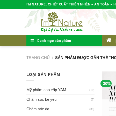
Skip
I'M NATURE: CHIẾT XUẤT THIÊN NHIÊN – AN TOÀN – H
to
content
Danh mục sản phẩm
HOM
TRANG CHỦ
/
SẢN PHẨM ĐƯỢC GẮN THẺ “HO
LOẠI SẢN PHẨM
-30%
Mỹ phẩm cao cấp YAM
(19)
Chăm sóc bé yêu
(7)
Chăm sóc da
(39)