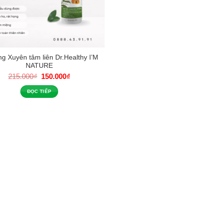
ng Xuyên tâm liên Dr.Healthy I’M
NATURE
Giá
Giá
215.000
₫
150.000
₫
gốc
hiện
là:
tại
ĐỌC TIẾP
215.000₫.
là:
150.000₫.