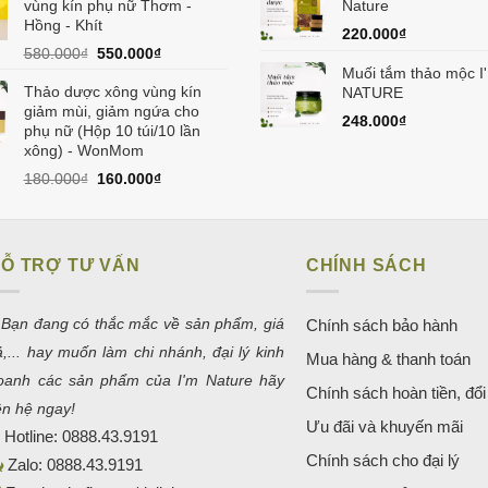
150.000₫.
là:
vùng kín phụ nữ Thơm -
Nature
129.000₫.
Hồng - Khít
220.000
₫
Giá
Giá
580.000
₫
550.000
₫
gốc
hiện
Muối tắm thảo mộc I
Thảo dược xông vùng kín
là:
tại
NATURE
giảm mùi, giảm ngứa cho
580.000₫.
là:
248.000
₫
phụ nữ (Hộp 10 túi/10 lần
550.000₫.
xông) - WonMom
Giá
Giá
180.000
₫
160.000
₫
gốc
hiện
là:
tại
180.000₫.
là:
160.000₫.
Ỗ TRỢ TƯ VẤN
CHÍNH SÁCH
 Bạn đang có thắc mắc về sản phẩm, giá
Chính sách bảo hành
ả,... hay muốn làm chi nhánh, đại lý kinh
Mua hàng & thanh toán
oanh các sản phẩm của I'm Nature hãy
Chính sách hoàn tiền, đổi 
iên hệ ngay!
Ưu đãi và khuyến mãi
Hotline:
0888.43.9191
Chính sách cho đại lý
Zalo:
0888.43.9191