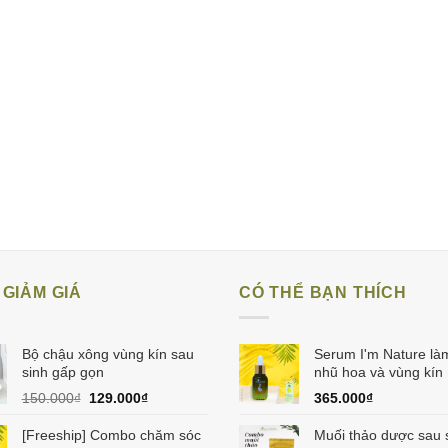
GIẢM GIÁ
CÓ THỂ BẠN THÍCH
Bộ chậu xông vùng kín sau
Serum I'm Nature là
sinh gấp gọn
nhũ hoa và vùng kín
Giá
Giá
150.000
₫
129.000
₫
365.000
₫
gốc
hiện
là:
tại
[Freeship] Combo chăm sóc
Muối thảo dược sau s