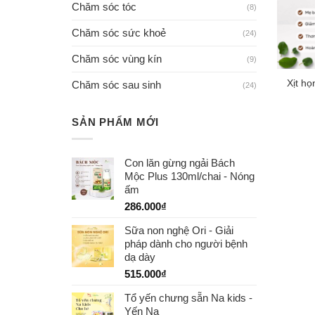
Chăm sóc tóc
(8)
Chăm sóc sức khoẻ
(24)
Chăm sóc vùng kín
(9)
Xịt họ
Chăm sóc sau sinh
(24)
SẢN PHẨM MỚI
Con lăn gừng ngải Bách
Mộc Plus 130ml/chai - Nóng
ấm
286.000
₫
Sữa non nghệ Ori - Giải
pháp dành cho người bệnh
dạ dày
515.000
₫
Tổ yến chưng sẵn Na kids -
Yến Na