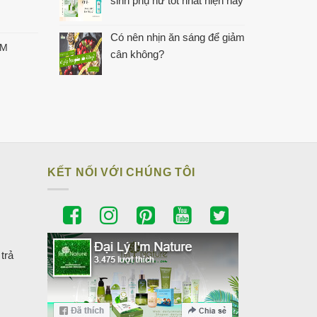
sinh phụ nữ tốt nhất hiện nay
Có nên nhịn ăn sáng để giảm
'M
cân không?
KẾT NỐI VỚI CHÚNG TÔI
trả