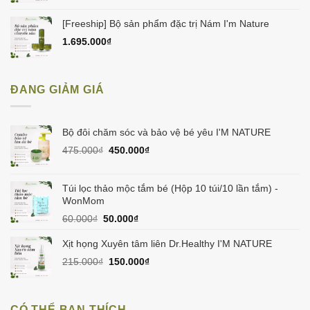
[Freeship] Bộ sản phẩm đặc trị Nám I'm Nature
1.695.000
₫
ĐANG GIẢM GIÁ
Bộ đôi chăm sóc và bảo vệ bé yêu I'M NATURE
Giá
Giá
475.000
₫
450.000
₫
gốc
hiện
là:
tại
475.000₫.
là:
Túi lọc thảo mộc tắm bé (Hộp 10 túi/10 lần tắm) -
450.000₫.
WonMom
Giá
Giá
60.000
₫
50.000
₫
gốc
hiện
là:
tại
Xịt họng Xuyên tâm liên Dr.Healthy I'M NATURE
60.000₫.
là:
Giá
Giá
215.000
₫
150.000
₫
50.000₫.
gốc
hiện
là:
tại
215.000₫.
là:
CÓ THỂ BẠN THÍCH