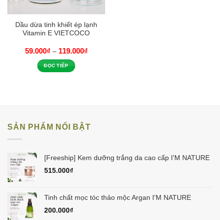
Dầu dừa tinh khiết ép lạnh
Vitamin E VIETCOCO
59.000
₫
119.000
₫
–
ĐỌC TIẾP
SẢN PHẨM NỔI BẬT
[Freeship] Kem dưỡng trắng da cao cấp I'M NATURE
515.000
₫
Tinh chất mọc tóc thảo mộc Argan I'M NATURE
200.000
₫