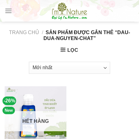
Skip
to
content
TRANG CHỦ
/
SẢN PHẨM ĐƯỢC GẮN THẺ “DAU-
DUA-NGUYEN-CHAT”
LỌC
-26%
New
HẾT HÀNG