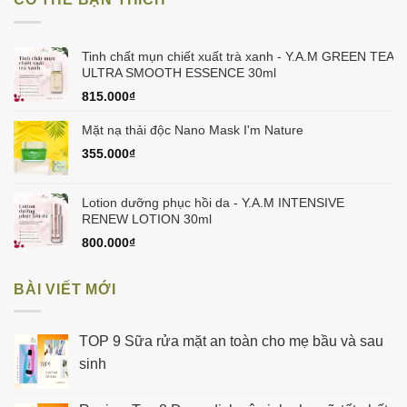
150.000₫.
Tinh chất mụn chiết xuất trà xanh - Y.A.M GREEN TEA
ULTRA SMOOTH ESSENCE 30ml
815.000
₫
Mặt nạ thải độc Nano Mask I'm Nature
355.000
₫
Lotion dưỡng phục hồi da - Y.A.M INTENSIVE
RENEW LOTION 30ml
800.000
₫
BÀI VIẾT MỚI
TOP 9 Sữa rửa mặt an toàn cho mẹ bầu và sau
sinh