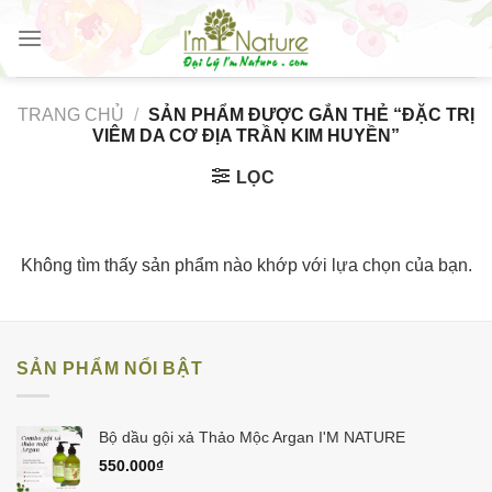
Skip
to
content
TRANG CHỦ
/
SẢN PHẨM ĐƯỢC GẮN THẺ “ĐẶC TRỊ
VIÊM DA CƠ ĐỊA TRẦN KIM HUYỀN”
LỌC
Không tìm thấy sản phẩm nào khớp với lựa chọn của bạn.
SẢN PHẨM NỔI BẬT
Bộ dầu gội xả Thảo Mộc Argan I'M NATURE
550.000
₫