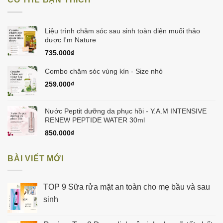
180.000₫.
là:
160.000₫.
Liệu trình chăm sóc sau sinh toàn diện muối thảo
dược I'm Nature
735.000
₫
Combo chăm sóc vùng kín - Size nhỏ
259.000
₫
Nước Peptit dưỡng da phục hồi - Y.A.M INTENSIVE
RENEW PEPTIDE WATER 30ml
850.000
₫
BÀI VIẾT MỚI
TOP 9 Sữa rửa mặt an toàn cho mẹ bầu và sau
sinh