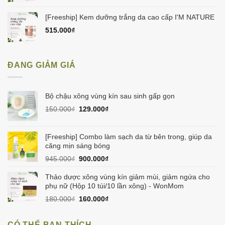
[Freeship] Kem dưỡng trắng da cao cấp I'M NATURE
515.000
₫
ĐANG GIẢM GIÁ
Bộ chậu xông vùng kín sau sinh gấp gọn
Giá
Giá
150.000
₫
129.000
₫
gốc
hiện
là:
tại
150.000₫.
là:
[Freeship] Combo làm sạch da từ bên trong, giúp da
129.000₫.
căng mịn sáng bóng
Giá
Giá
945.000
₫
900.000
₫
gốc
hiện
là:
tại
Thảo dược xông vùng kín giảm mùi, giảm ngứa cho
945.000₫.
là:
phụ nữ (Hộp 10 túi/10 lần xông) - WonMom
900.000₫.
Giá
Giá
180.000
₫
160.000
₫
gốc
hiện
là:
tại
CÓ THỂ BẠN THÍCH