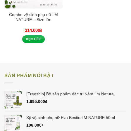
Combo vệ sinh phụ nữ I’M
NATURE – Size lớn
314.000
₫
ĐỌC TIẾP
SẢN PHẨM NỔI BẬT
[Freeship] Bộ sản phẩm đặc trị Nám I'm Nature
1.695.000
₫
Xịt vệ sinh phụ nữ Eva Bestie I'M NATURE 50ml
106.000
₫