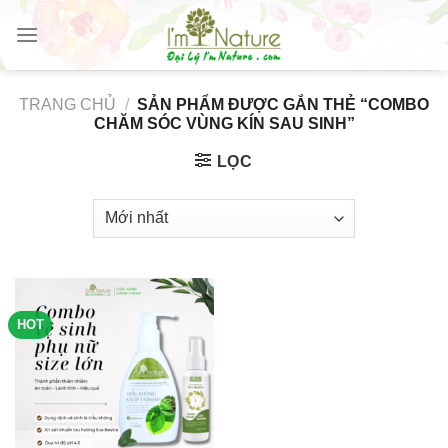
Skip
to
content
TRANG CHỦ
/
SẢN PHẨM ĐƯỢC GẮN THẺ “COMBO
CHĂM SÓC VÙNG KÍN SAU SINH”
LỌC
HOT