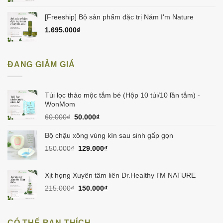
[Freeship] Bộ sản phẩm đặc trị Nám I'm Nature
1.695.000
₫
ĐANG GIẢM GIÁ
Túi lọc thảo mộc tắm bé (Hộp 10 túi/10 lần tắm) -
WonMom
Giá
Giá
60.000
₫
50.000
₫
gốc
hiện
là:
tại
Bộ chậu xông vùng kín sau sinh gấp gọn
60.000₫.
là:
Giá
Giá
150.000
₫
129.000
₫
50.000₫.
gốc
hiện
là:
tại
150.000₫.
là:
Xịt họng Xuyên tâm liên Dr.Healthy I'M NATURE
129.000₫.
Giá
Giá
215.000
₫
150.000
₫
gốc
hiện
là:
tại
215.000₫.
là:
CÓ THỂ BẠN THÍCH