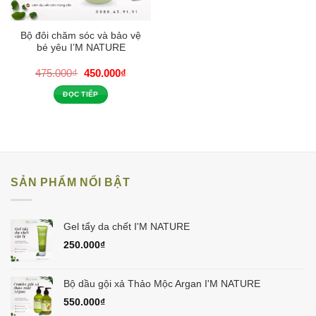
Bộ đôi chăm sóc và bảo vệ
bé yêu I’M NATURE
Giá
Giá
475.000
₫
450.000
₫
gốc
hiện
là:
tại
ĐỌC TIẾP
475.000₫.
là:
450.000₫.
SẢN PHẨM NỔI BẬT
Gel tẩy da chết I'M NATURE
250.000
₫
Bộ dầu gội xả Thảo Mộc Argan I'M NATURE
550.000
₫