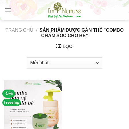
Skip
to
content
TRANG CHỦ
/
SẢN PHẨM ĐƯỢC GẮN THẺ “COMBO
CHĂM SÓC CHO BÉ”
LỌC
-5%
Freeship