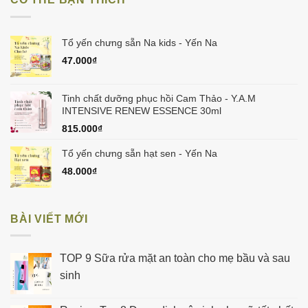
150.000₫.
Tổ yến chưng sẵn Na kids - Yến Na
47.000
₫
Tinh chất dưỡng phục hồi Cam Thảo - Y.A.M
INTENSIVE RENEW ESSENCE 30ml
815.000
₫
Tổ yến chưng sẵn hạt sen - Yến Na
48.000
₫
BÀI VIẾT MỚI
TOP 9 Sữa rửa mặt an toàn cho mẹ bầu và sau
sinh