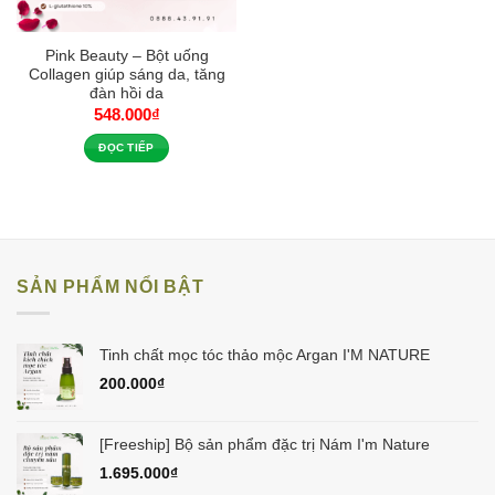
Pink Beauty – Bột uống
Collagen giúp sáng da, tăng
đàn hồi da
548.000
₫
ĐỌC TIẾP
SẢN PHẨM NỔI BẬT
Tinh chất mọc tóc thảo mộc Argan I'M NATURE
200.000
₫
[Freeship] Bộ sản phẩm đặc trị Nám I'm Nature
1.695.000
₫