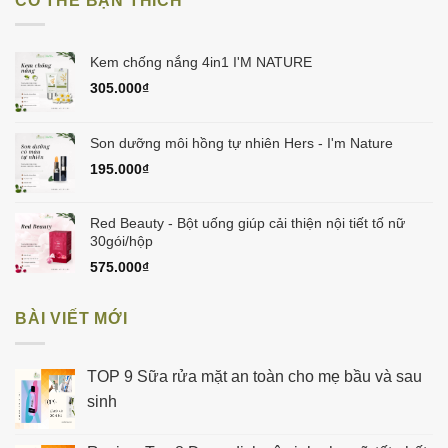
CÓ THỂ BẠN THÍCH
129.000₫.
Kem chống nắng 4in1 I'M NATURE
305.000
₫
Son dưỡng môi hồng tự nhiên Hers - I'm Nature
195.000
₫
Red Beauty - Bột uống giúp cải thiện nội tiết tố nữ
30gói/hộp
575.000
₫
BÀI VIẾT MỚI
TOP 9 Sữa rửa mặt an toàn cho mẹ bầu và sau
sinh