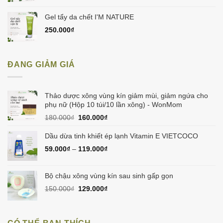
Gel tẩy da chết I'M NATURE
250.000
₫
ĐANG GIẢM GIÁ
Thảo dược xông vùng kín giảm mùi, giảm ngứa cho
phụ nữ (Hộp 10 túi/10 lần xông) - WonMom
Giá
Giá
180.000
₫
160.000
₫
gốc
hiện
là:
tại
Dầu dừa tinh khiết ép lạnh Vitamin E VIETCOCO
180.000₫.
là:
59.000
₫
–
119.000
₫
160.000₫.
Bộ chậu xông vùng kín sau sinh gấp gọn
Giá
Giá
150.000
₫
129.000
₫
gốc
hiện
là:
tại
150.000₫.
là: