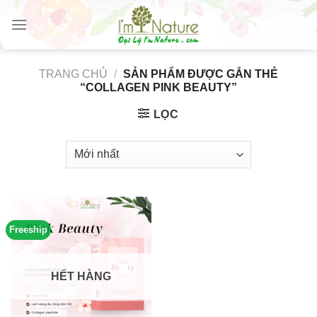
Skip
to
content
TRANG CHỦ
/
SẢN PHẨM ĐƯỢC GẮN THẺ
“COLLAGEN PINK BEAUTY”
LỌC
Freeship
HẾT HÀNG