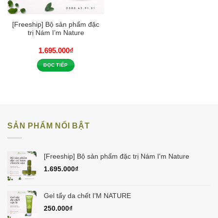
[Freeship] Bộ sản phẩm đặc
trị Nám I’m Nature
1.695.000
₫
ĐỌC TIẾP
SẢN PHẨM NỔI BẬT
[Freeship] Bộ sản phẩm đặc trị Nám I'm Nature
1.695.000
₫
Gel tẩy da chết I'M NATURE
250.000
₫