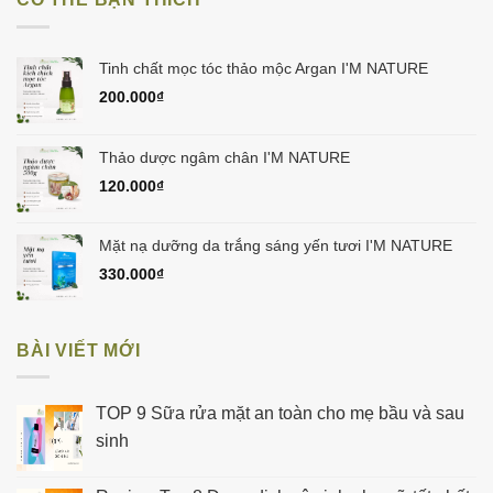
450.000₫.
Tinh chất mọc tóc thảo mộc Argan I'M NATURE
200.000
₫
Thảo dược ngâm chân I'M NATURE
120.000
₫
Mặt nạ dưỡng da trắng sáng yến tươi I'M NATURE
330.000
₫
BÀI VIẾT MỚI
TOP 9 Sữa rửa mặt an toàn cho mẹ bầu và sau
sinh