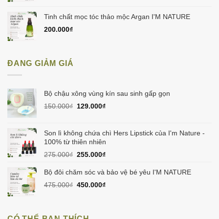
Tinh chất mọc tóc thảo mộc Argan I'M NATURE
200.000
₫
ĐANG GIẢM GIÁ
Bộ chậu xông vùng kín sau sinh gấp gọn
Giá
Giá
150.000
₫
129.000
₫
gốc
hiện
là:
tại
150.000₫.
là:
Son lì không chứa chì Hers Lipstick của I'm Nature -
129.000₫.
100% từ thiên nhiên
Giá
Giá
275.000
₫
255.000
₫
gốc
hiện
là:
tại
Bộ đôi chăm sóc và bảo vệ bé yêu I'M NATURE
275.000₫.
là:
Giá
Giá
475.000
₫
450.000
₫
255.000₫.
gốc
hiện
là:
tại
475.000₫.
là:
CÓ THỂ BẠN THÍCH