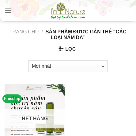
Skip
to
content
TRANG CHỦ
/
SẢN PHẨM ĐƯỢC GẮN THẺ “CÁC
LOẠI NÁM DA”
LỌC
Freeship
HẾT HÀNG