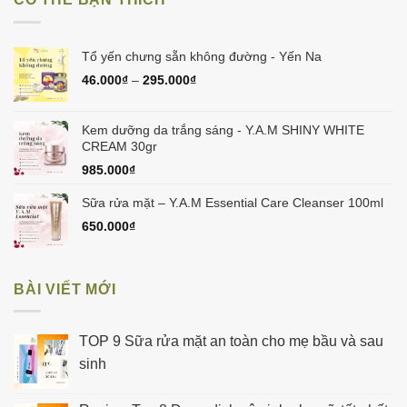
945.000₫.
là:
900.000₫.
Tổ yến chưng sẵn không đường - Yến Na
46.000
₫
–
295.000
₫
Kem dưỡng da trắng sáng - Y.A.M SHINY WHITE
CREAM 30gr
985.000
₫
Sữa rửa mặt – Y.A.M Essential Care Cleanser 100ml
650.000
₫
BÀI VIẾT MỚI
TOP 9 Sữa rửa mặt an toàn cho mẹ bầu và sau
sinh