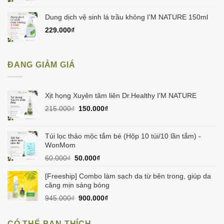
Dung dịch vệ sinh lá trầu không I'M NATURE 150ml
229.000
₫
ĐANG GIẢM GIÁ
Xịt họng Xuyên tâm liên Dr.Healthy I'M NATURE
Giá
Giá
215.000
₫
150.000
₫
gốc
hiện
là:
tại
215.000₫.
là:
Túi lọc thảo mộc tắm bé (Hộp 10 túi/10 lần tắm) -
150.000₫.
WonMom
Giá
Giá
60.000
₫
50.000
₫
gốc
hiện
là:
tại
[Freeship] Combo làm sạch da từ bên trong, giúp da
60.000₫.
là:
căng mịn sáng bóng
50.000₫.
Giá
Giá
945.000
₫
900.000
₫
gốc
hiện
là:
tại
CÓ THỂ BẠN THÍCH