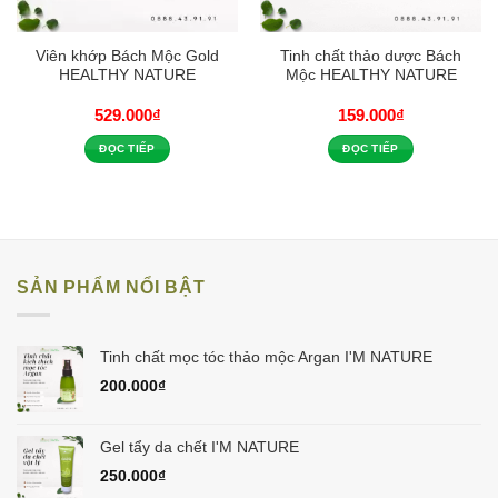
Viên khớp Bách Mộc Gold
Tinh chất thảo dược Bách
HEALTHY NATURE
Mộc HEALTHY NATURE
529.000
₫
159.000
₫
ĐỌC TIẾP
ĐỌC TIẾP
SẢN PHẨM NỔI BẬT
Tinh chất mọc tóc thảo mộc Argan I'M NATURE
200.000
₫
Gel tẩy da chết I'M NATURE
250.000
₫