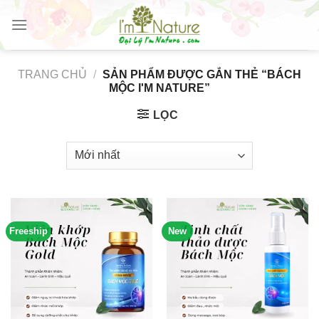
Skip
to
content
TRANG CHỦ
/
SẢN PHẨM ĐƯỢC GẮN THẺ “BÁCH
MỘC I'M NATURE”
LỌC
Freeship
New